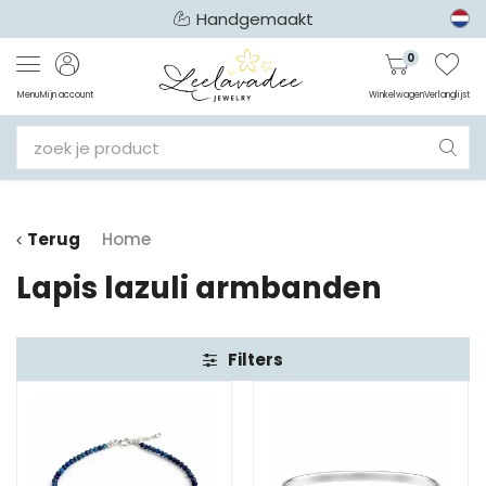
Handgemaakt
0
Menu
Mijn account
Winkelwagen
Verlanglijst
Terug
Home
Lapis lazuli armbanden
Filters