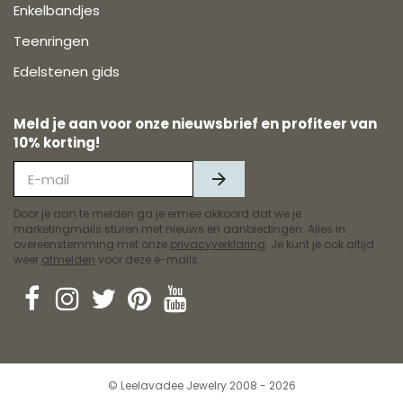
Enkelbandjes
Teenringen
Edelstenen gids
Meld je aan voor onze nieuwsbrief en profiteer van
10% korting!
Door je aan te melden ga je ermee akkoord dat we je
marketingmails sturen met nieuws en aanbiedingen. Alles in
overeenstemming met onze
privacyverklaring
. Je kunt je ook altijd
weer
afmelden
voor deze e-mails.
© Leelavadee Jewelry 2008 - 2026