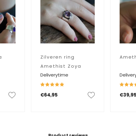
a
Zilveren ring
Ameth
Amethist Zoya
Deliverytime
Deliver
€64,95
€39,9
Product reviews