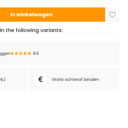
In winkelwagen
in the following variants:
eggen
9.6
NL)
Gratis achteraf betalen