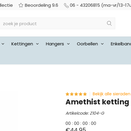
llectie
Beoordeling 9.6
06 - 43206815 (ma-vr/13-17
Kettingen
Hangers
Oorbellen
Enkelban
Bekijk alle sieraden
Amethist ketting
Artikelcode: Z104-G
0
0
:
0
0
:
0
0
:
0
0
€44,95