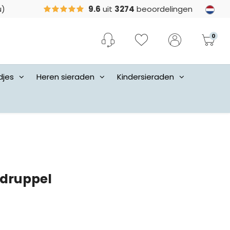
u)
9.6
uit
3274
beoordelingen
0
djes
Heren sieraden
Kindersieraden
 druppel