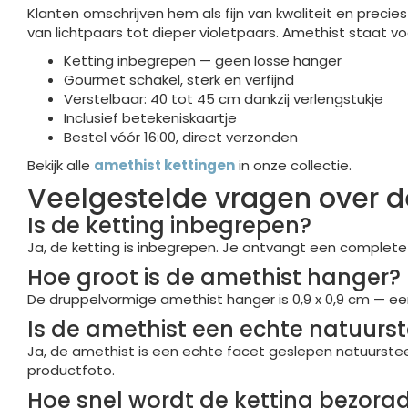
Klanten omschrijven hem als fijn van kwaliteit en precie
van lichtpaars tot dieper violetpaars. Amethist staat voo
Ketting inbegrepen — geen losse hanger
Gourmet schakel, sterk en verfijnd
Verstelbaar: 40 tot 45 cm dankzij verlengstukje
Inclusief betekeniskaartje
Bestel vóór 16:00, direct verzonden
Bekijk alle
amethist kettingen
in onze collectie.
Veelgestelde vragen over d
Is de ketting inbegrepen?
Ja, de ketting is inbegrepen. Je ontvangt een complete 
Hoe groot is de amethist hanger?
De druppelvormige amethist hanger is 0,9 x 0,9 cm — een f
Is de amethist een echte natuurs
Ja, de amethist is een echte facet geslepen natuursteen. 
productfoto.
Hoe snel wordt de ketting bezorg