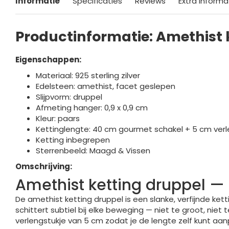
Informatie
Specificaties
Reviews
Extra informa
Productinformatie: Amethist 
Eigenschappen:
Materiaal: 925 sterling zilver
Edelsteen: amethist, facet geslepen
Slijpvorm: druppel
Afmeting hanger: 0,9 x 0,9 cm
Kleur: paars
Kettinglengte: 40 cm gourmet schakel + 5 cm verl
Ketting inbegrepen
Sterrenbeeld: Maagd & Vissen
Omschrijving:
Amethist ketting druppel — f
De amethist ketting druppel is een slanke, verfijnde ke
schittert subtiel bij elke beweging — niet te groot, nie
verlengstukje van 5 cm zodat je de lengte zelf kunt aa