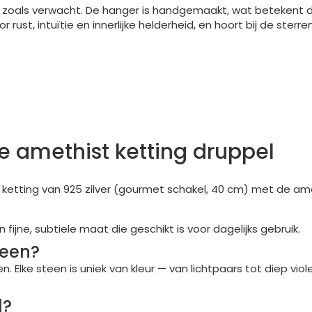
s zoals verwacht. De hanger is handgemaakt, wat betekent dat
r rust, intuïtie en innerlijke helderheid, en hoort bij de ste
e amethist ketting druppel
ketting van 925 zilver (gourmet schakel, 40 cm) met de amet
ijne, subtiele maat die geschikt is voor dagelijks gebruik.
teen?
Elke steen is uniek van kleur — van lichtpaars tot diep viole
d?