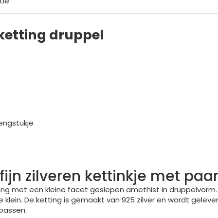
tie
ketting druppel
engstukje
ijn zilveren kettinkje met paa
tting met een kleine facet geslepen amethist in druppelvorm
t te klein. De ketting is gemaakt van 925 zilver en wordt ge
npassen.