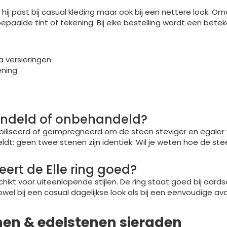
ij past bij casual kleding maar ook bij een nettere look. Omd
paalde tint of tekening. Bij elke bestelling wordt een be
a versieringen
ening
ehandeld of onbehandeld?
liseerd of geïmpregneerd om de steen steviger en egaler van
e geldt: geen twee stenen zijn identiek. Wil je weten hoe de 
eert de Elle ring goed?
ikt voor uiteenlopende stijlen. De ring staat goed bij aardse
wel bij een casual dagelijkse look als bij een eenvoudige av
nen & edelstenen sieraden