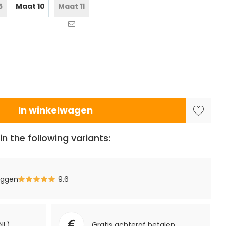
5
Maat 10
Maat 11
In winkelwagen
in the following variants:
eggen
9.6
NL)
Gratis achteraf betalen