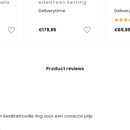
hala
edelsteen ketting
Deliverytime
Deliver
Liana
€179,95
€69,9
Product reviews
 kwaliteitsvolle ring voor een correcte prijs