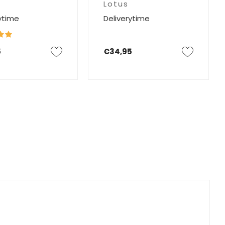
Lotus
ytime
Deliverytime
5
€34,95