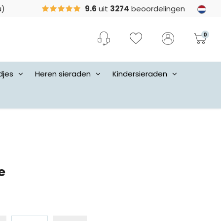
u)
9.6
uit
3274
beoordelingen
0
djes
Heren sieraden
Kindersieraden
e