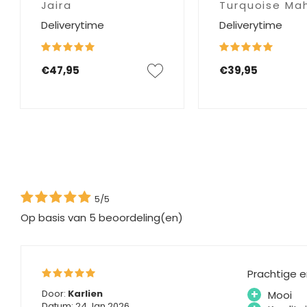
Jaira
Turquoise Ma
Deliverytime
Deliverytime
€47,95
€39,95
5/5
Op basis van
5
beoordeling(en)
Prachtige en
+
Door:
Karlien
Mooi
Datum: 24 Jan 2026