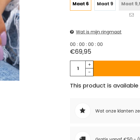
Maat 6
Maat 9
Maat 9,
Wat is mijn ringmaat
0
0
:
0
0
:
0
0
:
0
0
€69,95
+
-
This product is available 
Wat onze klanten z
Gratis vanaf €50,- (