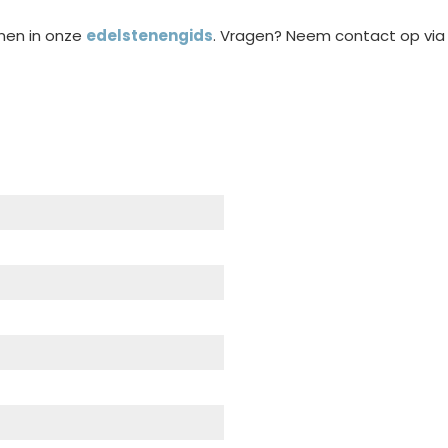
nen in onze
edelstenengids
. Vragen? Neem contact op vi