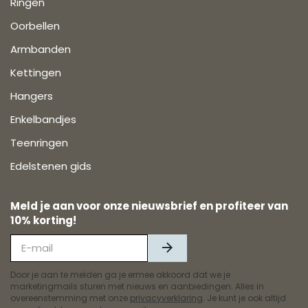
Ringen
Oorbellen
Armbanden
Kettingen
Hangers
Enkelbandjes
Teenringen
Edelstenen gids
Meld je aan voor onze nieuwsbrief en profiteer van
10% korting!
Door je aan te melden ga je ermee akkoord dat we je
marketingmails sturen met nieuws en aanbiedingen. Alles in
overeenstemming met onze
privacyverklaring
. Je kunt je ook altijd