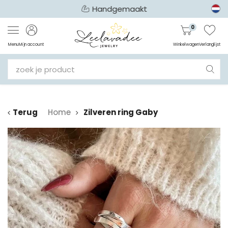
Handgemaakt
0
Menu
Mijn account
Winkelwagen
Verlanglijst
Terug
Home
Zilveren ring Gaby