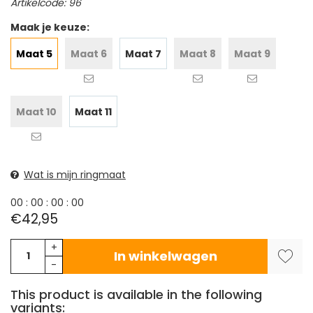
Artikelcode: 96
Maak je keuze:
Maat 5
Maat 6
Maat 7
Maat 8
Maat 9
Maat 10
Maat 11
Wat is mijn ringmaat
0
0
:
0
0
:
0
0
:
0
0
€42,95
+
In winkelwagen
-
This product is available in the following
variants: