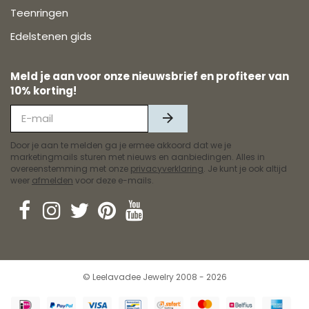
Teenringen
Edelstenen gids
Meld je aan voor onze nieuwsbrief en profiteer van
10% korting!
Door je aan te melden ga je ermee akkoord dat we je
marketingmails sturen met nieuws en aanbiedingen. Alles in
overeenstemming met onze
privacyverklaring
. Je kunt je ook altijd
weer
afmelden
voor deze e-mails.
© Leelavadee Jewelry 2008 - 2026