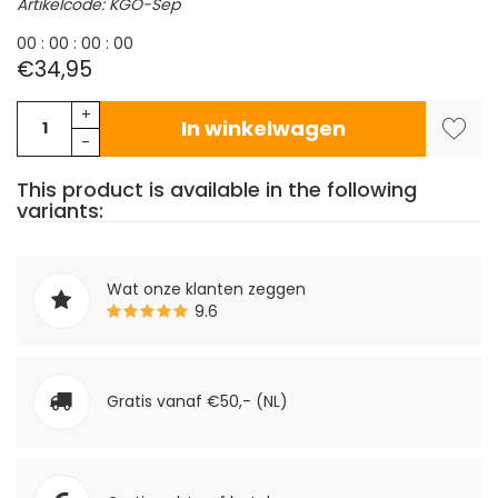
Artikelcode: KGO-Sep
0
0
:
0
0
:
0
0
:
0
0
€34,95
+
In winkelwagen
-
This product is available in the following
variants:
Wat onze klanten zeggen
9.6
Gratis vanaf €50,- (NL)