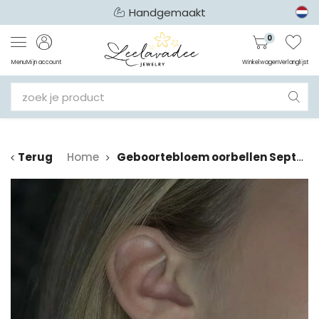
Handgemaakt
0
Menu
Mijn account
Winkelwagen
Verlanglijst
Terug
Home
Geboortebloem oorbellen September